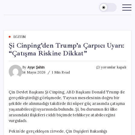
Skip
to
content
EĞITIM
Şi Cinping’den Trump’a Çarpıcı Uyarı:
“Çatışma Riskine Dikkat”
Şi
By
Ayşe Şahin
yorumlar kapalı
Cinping’den
14 Mayıs 2026
1 Min Read
Trump’a
Çarpıcı
Uyarı:
Çin Devlet Başkanı Şi Cinping, ABD Başkanı Donald Trump ile
“Çatışma
gerçekleştirdiği görüşmede, Tayvan meselesinin doğru bir
Riskine
Dikkat”
şekilde ele alınmadığı takdirde iki süper güç arasında çatışma
için
yaşanabileceği uyarısında bulundu. Şi, bu durumun iki ülke
arasındaki ilişkileri ciddi biçimde tehlikeye atabileceğini
vurguladı.
Pekin’de gerçekleşen zirvede, Çin Dışişleri Bakanlığı