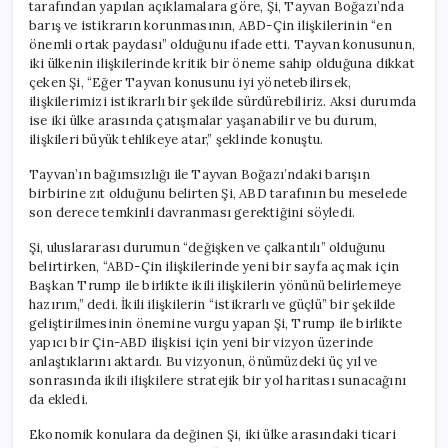
tarafından yapılan açıklamalara göre, Şi, Tayvan Boğazı’nda
barış ve istikrarın korunmasının, ABD-Çin ilişkilerinin “en
önemli ortak paydası” olduğunu ifade etti. Tayvan konusunun,
iki ülkenin ilişkilerinde kritik bir öneme sahip olduğuna dikkat
çeken Şi, “Eğer Tayvan konusunu iyi yönetebilirsek,
ilişkilerimizi istikrarlı bir şekilde sürdürebiliriz. Aksi durumda
ise iki ülke arasında çatışmalar yaşanabilir ve bu durum,
ilişkileri büyük tehlikeye atar,” şeklinde konuştu.
Tayvan’ın bağımsızlığı ile Tayvan Boğazı’ndaki barışın
birbirine zıt olduğunu belirten Şi, ABD tarafının bu meselede
son derece temkinli davranması gerektiğini söyledi.
Şi, uluslararası durumun “değişken ve çalkantılı” olduğunu
belirtirken, “ABD-Çin ilişkilerinde yeni bir sayfa açmak için
Başkan Trump ile birlikte ikili ilişkilerin yönünü belirlemeye
hazırım,” dedi. İkili ilişkilerin “istikrarlı ve güçlü” bir şekilde
geliştirilmesinin önemine vurgu yapan Şi, Trump ile birlikte
yapıcı bir Çin-ABD ilişkisi için yeni bir vizyon üzerinde
anlaştıklarını aktardı. Bu vizyonun, önümüzdeki üç yıl ve
sonrasında ikili ilişkilere stratejik bir yol haritası sunacağını
da ekledi.
Ekonomik konulara da değinen Şi, iki ülke arasındaki ticari