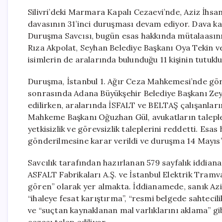
Silivri’deki Marmara Kapalı Cezaevi’nde, Aziz İhsa
davasının 31’inci duruşması devam ediyor. Dava ka
Duruşma Savcısı, bugün esas hakkında mütalaasını 
Rıza Akpolat, Seyhan Belediye Başkanı Oya Tekin v
isimlerin de aralarında bulunduğu 11 kişinin tutuklu
Duruşma, İstanbul 1. Ağır Ceza Mahkemesi’nde gör
sonrasında Adana Büyükşehir Belediye Başkanı Zey
edilirken, aralarında İSFALT ve BELTAŞ çalışanların
Mahkeme Başkanı Oğuzhan Gül, avukatların talepler
yetkisizlik ve görevsizlik taleplerini reddetti. Es
gönderilmesine karar verildi ve duruşma 14 Mayıs’
Savcılık tarafından hazırlanan 579 sayfalık iddiana
ASFALT Fabrikaları A.Ş. ve İstanbul Elektrik Tram
gören” olarak yer almakta. İddianamede, sanık Azi
“ihaleye fesat karıştırma”, “resmi belgede sahtecilik
ve “suçtan kaynaklanan mal varlıklarını aklama” gi