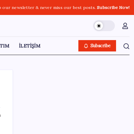
o our newsletter & never miss our best posts.
Subscribe Now!
TIM
İLETİŞİM
Subscribe
SON YAZILAR
ı
ABD tarım dışı istihdam verisinde negatif
sürpriz