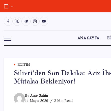
Skip
-
to
content
https://www.facebook.com/
https://twitter.com/
https://t.me/
https://www.instagram.com/
https://youtube.com/
ANA SAYFA
E
EĞITIM
Silivri’den Son Dakika: Aziz İ
Mütalaa Bekleniyor!
By
Ayşe Şahin
14 Mayıs 2026
2 Min Read