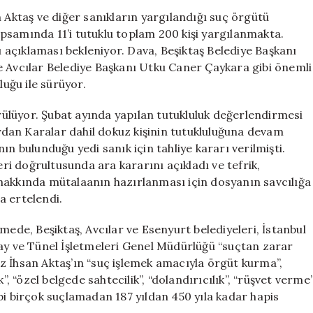
İhsan
n Aktaş ve diğer sanıkların yargılandığı suç örgütü
Aktaş
psamında 11’i tutuklu toplam 200 kişi yargılanmakta.
Davası’nda
açıklaması bekleniyor. Dava, Beşiktaş Belediye Başkanı
Esas
e Avcılar Belediye Başkanı Utku Caner Çaykara gibi önemli
Hakkında
luğu ile sürüyor.
Mütalaa
Bekleniyor!
ülüyor. Şubat ayında yapılan tutukluluk değerlendirmesi
için
dan Karalar dahil dokuz kişinin tutukluluğuna devam
ın bulunduğu yedi sanık için tahliye kararı verilmişti.
i doğrultusunda ara kararını açıkladı ve tefrik,
as hakkında mütalaanın hazırlanması için dosyanın savcılığa
a ertelendi.
mede, Beşiktaş, Avcılar ve Esenyurt belediyeleri, İstanbul
vay ve Tünel İşletmeleri Genel Müdürlüğü “suçtan zarar
z İhsan Aktaş’ın “suç işlemek amacıyla örgüt kurma”,
”, “özel belgede sahtecilik”, “dolandırıcılık”, “rüşvet verme
bi birçok suçlamadan 187 yıldan 450 yıla kadar hapis