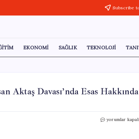
Subscribe t
ĞİTİM
EKONOMİ
SAĞLIK
TEKNOLOJİ
TANI
hsan Aktaş Davası’nda Esas Hakkında
Silivri’den
yorumlar kapal
Son
Dakika:
Aziz